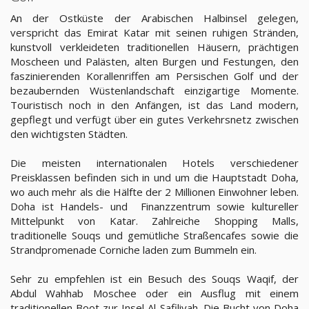
An der Ostküste der Arabischen Halbinsel gelegen,
verspricht das Emirat Katar mit seinen ruhigen Stränden,
kunstvoll verkleideten traditionellen Häusern, prächtigen
Moscheen und Palästen, alten Burgen und Festungen, den
faszinierenden Korallenriffen am Persischen Golf und der
bezaubernden Wüstenlandschaft einzigartige Momente.
Touristisch noch in den Anfängen, ist das Land modern,
gepflegt und verfügt über ein gutes Verkehrsnetz zwischen
den wichtigsten Städten.
Die meisten internationalen Hotels verschiedener
Preisklassen befinden sich in und um die Hauptstadt Doha,
wo auch mehr als die Hälfte der 2 Millionen Einwohner leben.
Doha ist Handels- und Finanzzentrum sowie kultureller
Mittelpunkt von Katar. Zahlreiche Shopping Malls,
traditionelle Souqs und gemütliche Straßencafes sowie die
Strandpromenade Corniche laden zum Bummeln ein.
Sehr zu empfehlen ist ein Besuch des Souqs Waqif, der
Abdul Wahhab Moschee oder ein Ausflug mit einem
traditionellen Boot zur Insel Al Safiliyah. Die Bucht von Doha