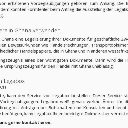
vor erhaltenen Vorbeglaubigungen gehören zum Anhang. Die 
Zudem könnten Formfehler beim Antrag die Ausstellung der Legali
g.
ere in Ghana verwenden
n Ghana eine Legalisierung ihrer Dokumente für geschäftliche
ählen Beweisurkunden wie Handelsrechnungen, Transportdokumen
chiedlicher Handelspapiere, die in Ghana und in anderen westafrik
rungszeugnis eines der wichtigsten Dokumente. Darin wird die 
rte Ursprungszeugnis für den Handel mit Ghana unablässig.
on Legabox
len
, kann den Service von Legabox bestellen. Dieser Service ste
n Vorbeglaubigungen. Legabox weiß genau, welche Ämter für d
ahrung mit Anträgen bei Botschaften und Konsulaten und kennt 
 benötigen, kann Legabox Ihnen beeidigte Dolmetscher vermitte
 uns gerne kontaktieren.