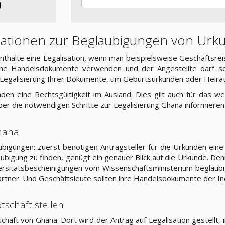
9
rmationen zur Beglaubigungen von Ur
thalte eine Legalisation, wenn man beispielsweise Geschäftsreis
ine Handelsdokumente verwenden und der Angestellte darf sei
ne Legalisierung Ihrer Dokumente, um Geburtsurkunden oder Heir
en eine Rechtsgültigkeit im Ausland. Dies gilt auch für das 
ber die notwendigen Schritte zur Legalisierung Ghana informiere
Ghana
bigungen: zuerst benötigen Antragsteller für die Urkunden ein
bigung zu finden, genügt ein genauer Blick auf die Urkunde. Denn
sitätsbescheinigungen vom Wissenschaftsministerium beglaubigt
rtner. Und Geschäftsleute sollten ihre Handelsdokumente der I
tschaft stellen
aft von Ghana. Dort wird der Antrag auf Legalisation gestellt, i